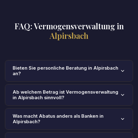
FAQ: Vermogensverwaltung in
Alpirsbach
Bieten Sie personliche Beratung in Alpirsbach
an?
Ja. Wir beraten Mandanten in Alpirsbach und
Ab welchem Betrag ist Vermogensverwaltung
im gesamten Raum Baden-Württemberg -
in Alpirsbach sinnvoll?
sowohl personlich vor Ort als auch per Video-
Unsere Mandate starten ab 250.000 EUR. Bei
Call. Vereinbaren Sie jetzt Ihr kostenloses
Was macht Abatus anders als Banken in
0,82% Sparkonto-Zinsen und 2,0% Inflation
Erstgesprach.
Alpirsbach?
verlieren klassische Sparprodukte real an Wert.
Wir sind vollstandig unabhangig: keine
Das durchschnittliche Pro-Kopf-Geldvermogen