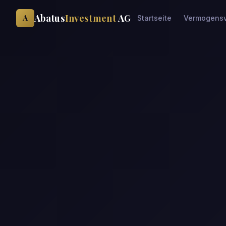
Abatus
Investment
AG
A
Startseite
Vermogensv