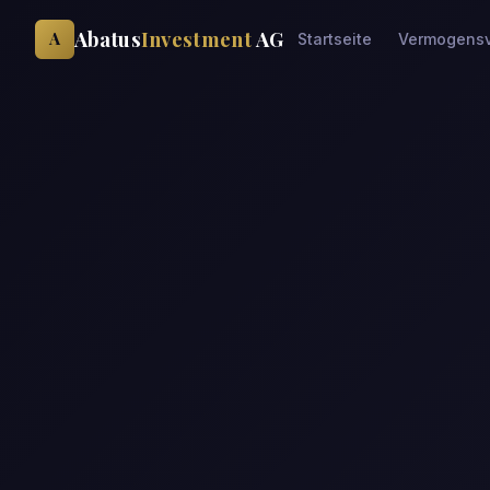
Abatus
Investment
AG
A
Startseite
Vermogensv