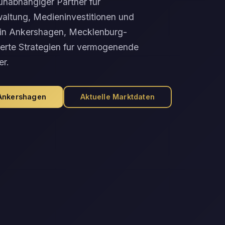
unabhangiger Partner fur
altung, Medieninvestitionen und
n in Ankershagen, Mecklenburg-
rte Strategien fur vermogenende
r.
 Ankershagen
Aktuelle Marktdaten