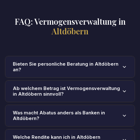
FAQ: Vermogensverwaltung in
Altdöbern
Bieten Sie personliche Beratung in Altdöbern
an?
Ja. Wir beraten Mandanten in Altdöbern und im
Ab welchem Betrag ist Vermogensverwaltung
gesamten Raum Brandenburg - sowohl
in Altdöbern sinnvoll?
personlich vor Ort als auch per Video-Call.
Unsere Mandate starten ab 250.000 EUR. Bei
Vereinbaren Sie jetzt Ihr kostenloses
Was macht Abatus anders als Banken in
0,82% Sparkonto-Zinsen und 2,0% Inflation
Erstgesprach.
Altdöbern?
verlieren klassische Sparprodukte real an Wert.
Wir sind vollstandig unabhangig: keine
Das durchschnittliche Pro-Kopf-Geldvermogen
Welche Rendite kann ich in Altdöbern
Provisionen, keine Eigenprodukte, keine
in Brandenburg betragt 57.400 EUR - Abatus